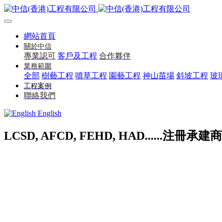
網站首頁
關於中信
專業認可
客戶及工程
合作夥伴
業務範圍
全部
樹藝工程
噴草工程
園藝工程
神山苗場
斜坡工程
玻
工程案例
聯絡我們
English
LCSD, AFCD, FEHD, HAD......注冊承建商